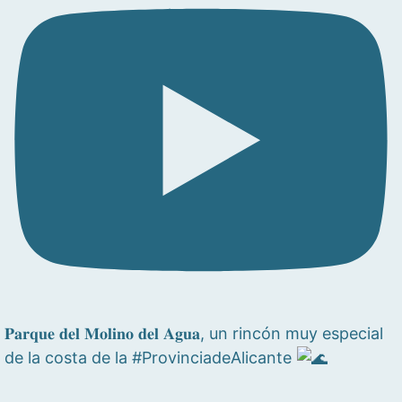
𝐏𝐚𝐫𝐪𝐮𝐞 𝐝𝐞𝐥 𝐌𝐨𝐥𝐢𝐧𝐨 𝐝𝐞𝐥 𝐀𝐠𝐮𝐚, un rincón muy especial
de la costa de la #ProvinciadeAlicante