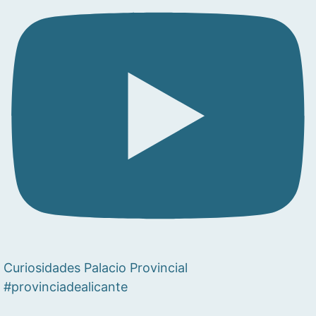
Curiosidades Palacio Provincial
#provinciadealicante