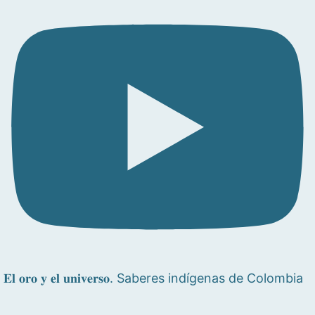
𝐄𝐥 𝐨𝐫𝐨 𝐲 𝐞𝐥 𝐮𝐧𝐢𝐯𝐞𝐫𝐬𝐨. Saberes indígenas de Colombia