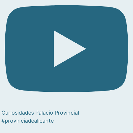
Curiosidades Palacio Provincial
#provinciadealicante