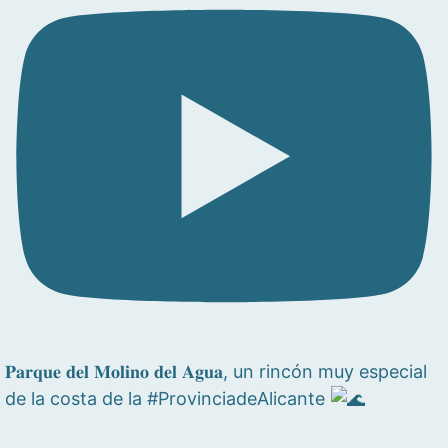
𝐏𝐚𝐫𝐪𝐮𝐞 𝐝𝐞𝐥 𝐌𝐨𝐥𝐢𝐧𝐨 𝐝𝐞𝐥 𝐀𝐠𝐮𝐚, un rincón muy especial
de la costa de la #ProvinciadeAlicante