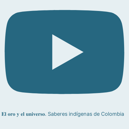
𝐄𝐥 𝐨𝐫𝐨 𝐲 𝐞𝐥 𝐮𝐧𝐢𝐯𝐞𝐫𝐬𝐨. Saberes indígenas de Colombia