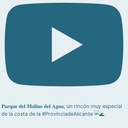
𝐏𝐚𝐫𝐪𝐮𝐞 𝐝𝐞𝐥 𝐌𝐨𝐥𝐢𝐧𝐨 𝐝𝐞𝐥 𝐀𝐠𝐮𝐚, un rincón muy especial
de la costa de la #ProvinciadeAlicante