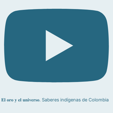
𝐄𝐥 𝐨𝐫𝐨 𝐲 𝐞𝐥 𝐮𝐧𝐢𝐯𝐞𝐫𝐬𝐨. Saberes indígenas de Colombia