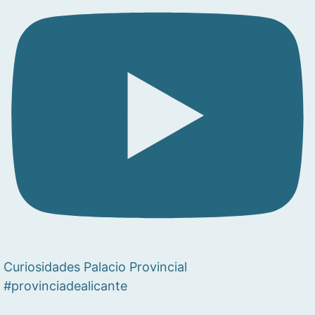
Curiosidades Palacio Provincial
#provinciadealicante