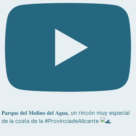
𝐏𝐚𝐫𝐪𝐮𝐞 𝐝𝐞𝐥 𝐌𝐨𝐥𝐢𝐧𝐨 𝐝𝐞𝐥 𝐀𝐠𝐮𝐚, un rincón muy especial
de la costa de la #ProvinciadeAlicante