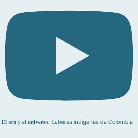
𝐄𝐥 𝐨𝐫𝐨 𝐲 𝐞𝐥 𝐮𝐧𝐢𝐯𝐞𝐫𝐬𝐨. Saberes indígenas de Colombia