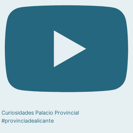
Curiosidades Palacio Provincial
#provinciadealicante