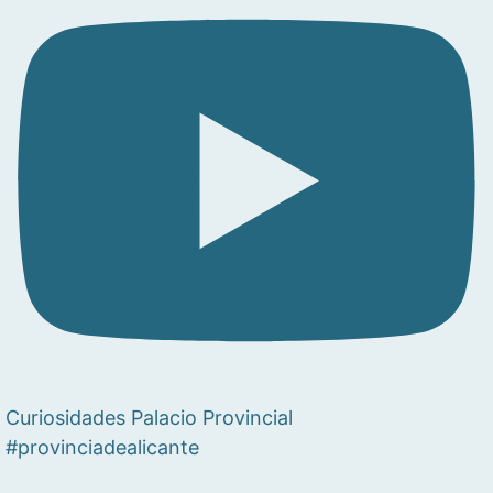
Curiosidades Palacio Provincial
#provinciadealicante