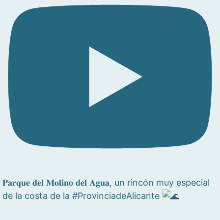
𝐏𝐚𝐫𝐪𝐮𝐞 𝐝𝐞𝐥 𝐌𝐨𝐥𝐢𝐧𝐨 𝐝𝐞𝐥 𝐀𝐠𝐮𝐚, un rincón muy especial
de la costa de la #ProvinciadeAlicante