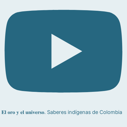
𝐄𝐥 𝐨𝐫𝐨 𝐲 𝐞𝐥 𝐮𝐧𝐢𝐯𝐞𝐫𝐬𝐨. Saberes indígenas de Colombia