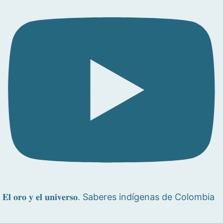
𝐄𝐥 𝐨𝐫𝐨 𝐲 𝐞𝐥 𝐮𝐧𝐢𝐯𝐞𝐫𝐬𝐨. Saberes indígenas de Colombia