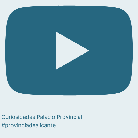
Curiosidades Palacio Provincial
#provinciadealicante