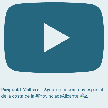
𝐏𝐚𝐫𝐪𝐮𝐞 𝐝𝐞𝐥 𝐌𝐨𝐥𝐢𝐧𝐨 𝐝𝐞𝐥 𝐀𝐠𝐮𝐚, un rincón muy especial
de la costa de la #ProvinciadeAlicante