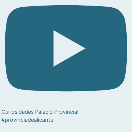
Curiosidades Palacio Provincial
#provinciadealicante