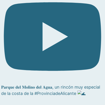
𝐏𝐚𝐫𝐪𝐮𝐞 𝐝𝐞𝐥 𝐌𝐨𝐥𝐢𝐧𝐨 𝐝𝐞𝐥 𝐀𝐠𝐮𝐚, un rincón muy especial
de la costa de la #ProvinciadeAlicante