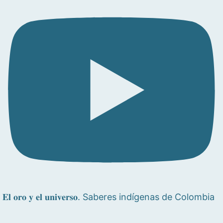
𝐄𝐥 𝐨𝐫𝐨 𝐲 𝐞𝐥 𝐮𝐧𝐢𝐯𝐞𝐫𝐬𝐨. Saberes indígenas de Colombia