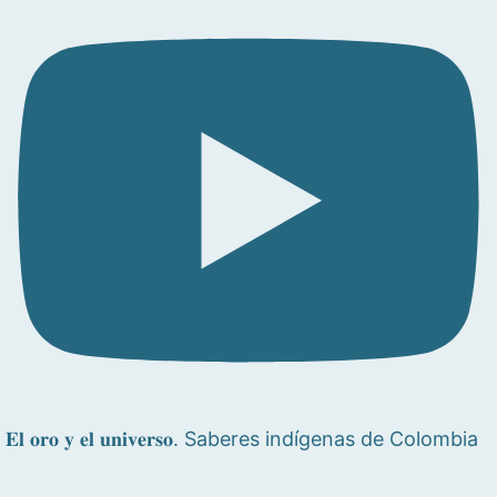
𝐄𝐥 𝐨𝐫𝐨 𝐲 𝐞𝐥 𝐮𝐧𝐢𝐯𝐞𝐫𝐬𝐨. Saberes indígenas de Colombia