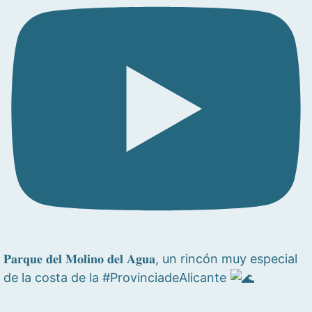
𝐏𝐚𝐫𝐪𝐮𝐞 𝐝𝐞𝐥 𝐌𝐨𝐥𝐢𝐧𝐨 𝐝𝐞𝐥 𝐀𝐠𝐮𝐚, un rincón muy especial
de la costa de la #ProvinciadeAlicante