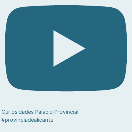
Curiosidades Palacio Provincial
#provinciadealicante