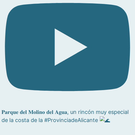
𝐏𝐚𝐫𝐪𝐮𝐞 𝐝𝐞𝐥 𝐌𝐨𝐥𝐢𝐧𝐨 𝐝𝐞𝐥 𝐀𝐠𝐮𝐚, un rincón muy especial
de la costa de la #ProvinciadeAlicante