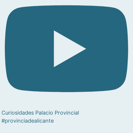
Curiosidades Palacio Provincial
#provinciadealicante