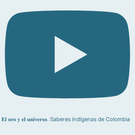
𝐄𝐥 𝐨𝐫𝐨 𝐲 𝐞𝐥 𝐮𝐧𝐢𝐯𝐞𝐫𝐬𝐨. Saberes indígenas de Colombia