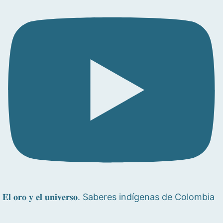
𝐄𝐥 𝐨𝐫𝐨 𝐲 𝐞𝐥 𝐮𝐧𝐢𝐯𝐞𝐫𝐬𝐨. Saberes indígenas de Colombia