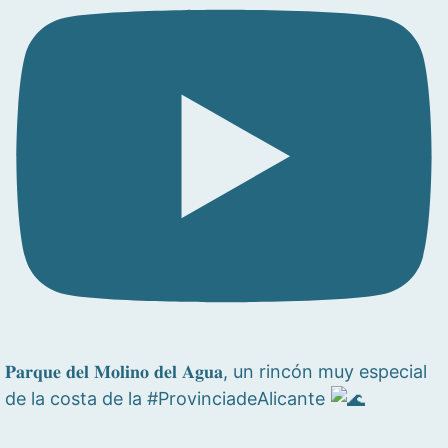
𝐏𝐚𝐫𝐪𝐮𝐞 𝐝𝐞𝐥 𝐌𝐨𝐥𝐢𝐧𝐨 𝐝𝐞𝐥 𝐀𝐠𝐮𝐚, un rincón muy especial
de la costa de la #ProvinciadeAlicante