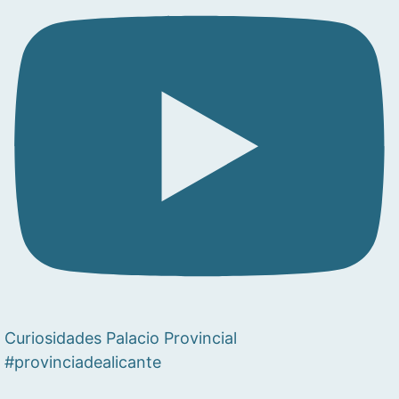
Curiosidades Palacio Provincial
#provinciadealicante