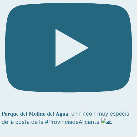
𝐏𝐚𝐫𝐪𝐮𝐞 𝐝𝐞𝐥 𝐌𝐨𝐥𝐢𝐧𝐨 𝐝𝐞𝐥 𝐀𝐠𝐮𝐚, un rincón muy especial
de la costa de la #ProvinciadeAlicante