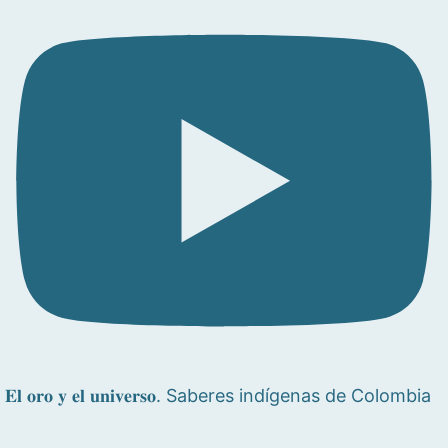
𝐄𝐥 𝐨𝐫𝐨 𝐲 𝐞𝐥 𝐮𝐧𝐢𝐯𝐞𝐫𝐬𝐨. Saberes indígenas de Colombia