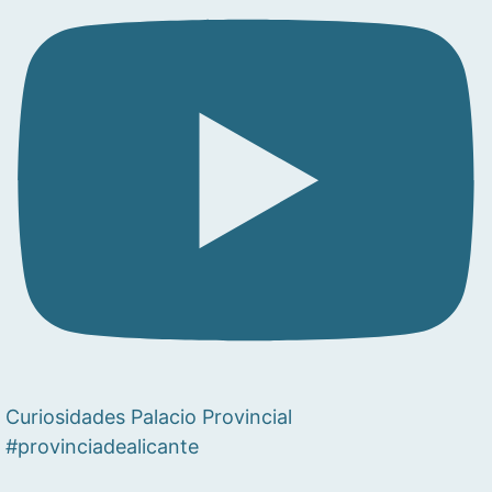
Curiosidades Palacio Provincial
#provinciadealicante