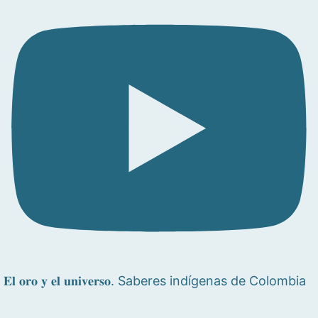
𝐄𝐥 𝐨𝐫𝐨 𝐲 𝐞𝐥 𝐮𝐧𝐢𝐯𝐞𝐫𝐬𝐨. Saberes indígenas de Colombia