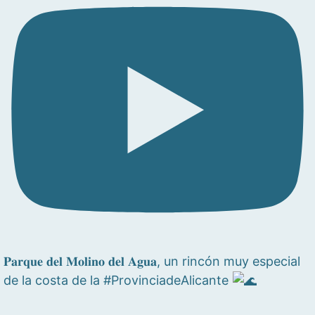
𝐏𝐚𝐫𝐪𝐮𝐞 𝐝𝐞𝐥 𝐌𝐨𝐥𝐢𝐧𝐨 𝐝𝐞𝐥 𝐀𝐠𝐮𝐚, un rincón muy especial
de la costa de la #ProvinciadeAlicante