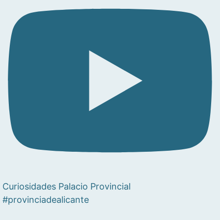
Curiosidades Palacio Provincial
#provinciadealicante