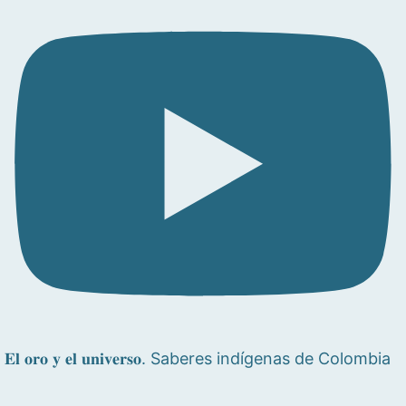
𝐄𝐥 𝐨𝐫𝐨 𝐲 𝐞𝐥 𝐮𝐧𝐢𝐯𝐞𝐫𝐬𝐨. Saberes indígenas de Colombia