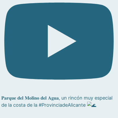
𝐏𝐚𝐫𝐪𝐮𝐞 𝐝𝐞𝐥 𝐌𝐨𝐥𝐢𝐧𝐨 𝐝𝐞𝐥 𝐀𝐠𝐮𝐚, un rincón muy especial
de la costa de la #ProvinciadeAlicante