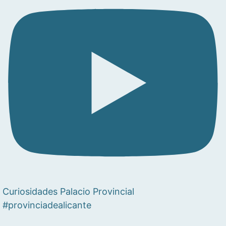
Curiosidades Palacio Provincial
#provinciadealicante