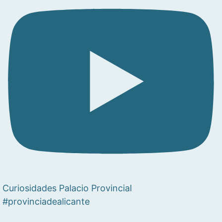
Curiosidades Palacio Provincial
#provinciadealicante