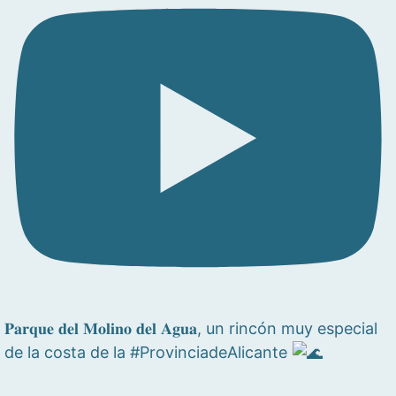
𝐏𝐚𝐫𝐪𝐮𝐞 𝐝𝐞𝐥 𝐌𝐨𝐥𝐢𝐧𝐨 𝐝𝐞𝐥 𝐀𝐠𝐮𝐚, un rincón muy especial
de la costa de la #ProvinciadeAlicante