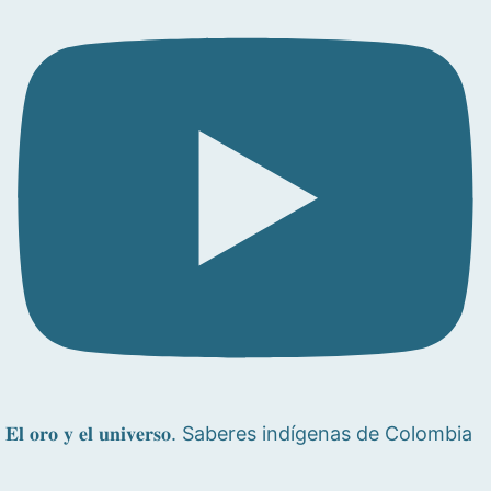
𝐄𝐥 𝐨𝐫𝐨 𝐲 𝐞𝐥 𝐮𝐧𝐢𝐯𝐞𝐫𝐬𝐨. Saberes indígenas de Colombia