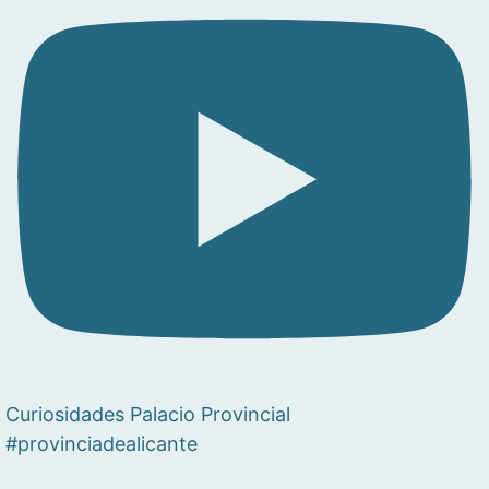
Curiosidades Palacio Provincial
#provinciadealicante