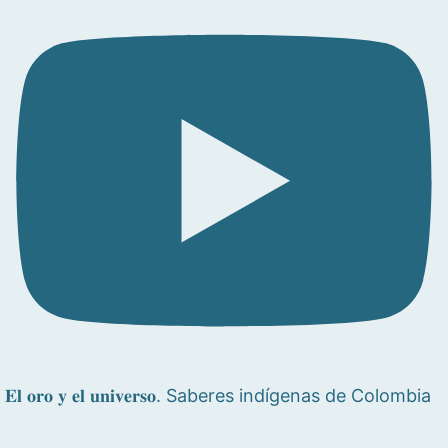
𝐄𝐥 𝐨𝐫𝐨 𝐲 𝐞𝐥 𝐮𝐧𝐢𝐯𝐞𝐫𝐬𝐨. Saberes indígenas de Colombia