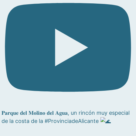
𝐏𝐚𝐫𝐪𝐮𝐞 𝐝𝐞𝐥 𝐌𝐨𝐥𝐢𝐧𝐨 𝐝𝐞𝐥 𝐀𝐠𝐮𝐚, un rincón muy especial
de la costa de la #ProvinciadeAlicante