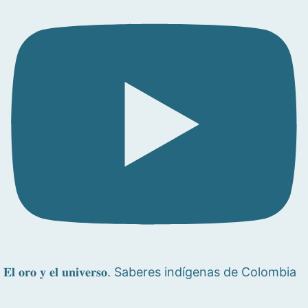
𝐄𝐥 𝐨𝐫𝐨 𝐲 𝐞𝐥 𝐮𝐧𝐢𝐯𝐞𝐫𝐬𝐨. Saberes indígenas de Colombia