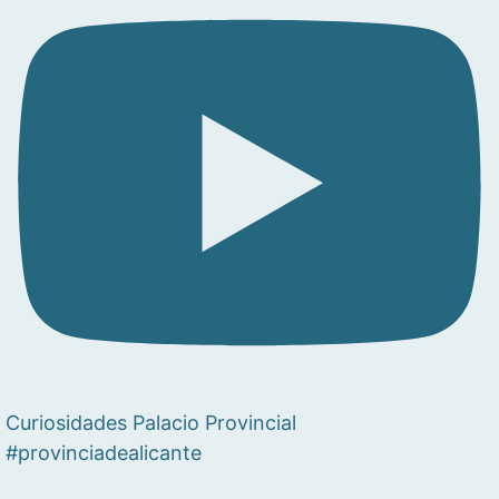
Curiosidades Palacio Provincial
#provinciadealicante