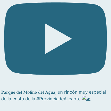
𝐏𝐚𝐫𝐪𝐮𝐞 𝐝𝐞𝐥 𝐌𝐨𝐥𝐢𝐧𝐨 𝐝𝐞𝐥 𝐀𝐠𝐮𝐚, un rincón muy especial
de la costa de la #ProvinciadeAlicante