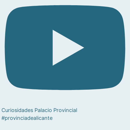
Curiosidades Palacio Provincial
#provinciadealicante