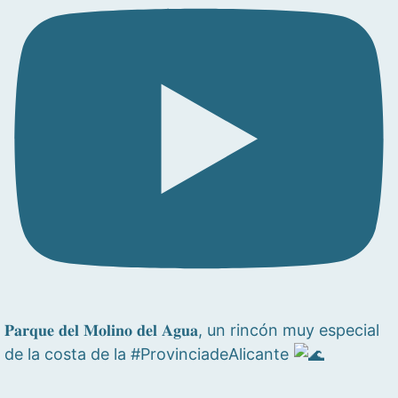
𝐏𝐚𝐫𝐪𝐮𝐞 𝐝𝐞𝐥 𝐌𝐨𝐥𝐢𝐧𝐨 𝐝𝐞𝐥 𝐀𝐠𝐮𝐚, un rincón muy especial
de la costa de la #ProvinciadeAlicante