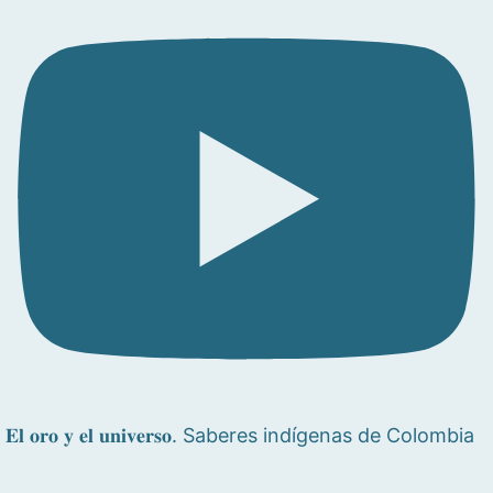
𝐄𝐥 𝐨𝐫𝐨 𝐲 𝐞𝐥 𝐮𝐧𝐢𝐯𝐞𝐫𝐬𝐨. Saberes indígenas de Colombia