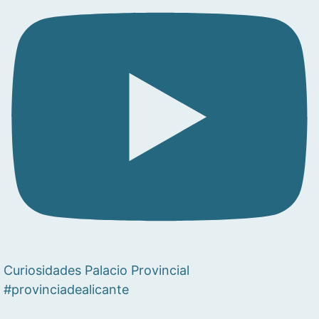
Curiosidades Palacio Provincial
#provinciadealicante