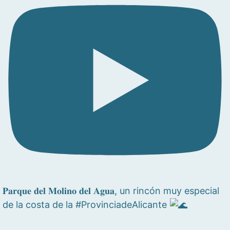
𝐏𝐚𝐫𝐪𝐮𝐞 𝐝𝐞𝐥 𝐌𝐨𝐥𝐢𝐧𝐨 𝐝𝐞𝐥 𝐀𝐠𝐮𝐚, un rincón muy especial
de la costa de la #ProvinciadeAlicante