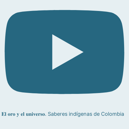
𝐄𝐥 𝐨𝐫𝐨 𝐲 𝐞𝐥 𝐮𝐧𝐢𝐯𝐞𝐫𝐬𝐨. Saberes indígenas de Colombia