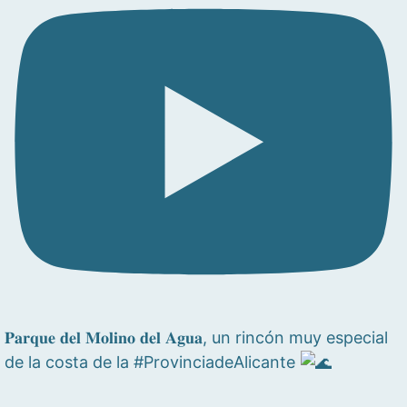
𝐏𝐚𝐫𝐪𝐮𝐞 𝐝𝐞𝐥 𝐌𝐨𝐥𝐢𝐧𝐨 𝐝𝐞𝐥 𝐀𝐠𝐮𝐚, un rincón muy especial
de la costa de la #ProvinciadeAlicante