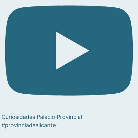
Curiosidades Palacio Provincial
#provinciadealicante