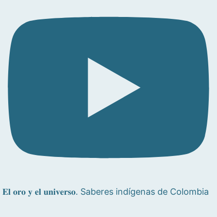
𝐄𝐥 𝐨𝐫𝐨 𝐲 𝐞𝐥 𝐮𝐧𝐢𝐯𝐞𝐫𝐬𝐨. Saberes indígenas de Colombia