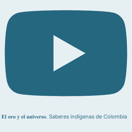
𝐄𝐥 𝐨𝐫𝐨 𝐲 𝐞𝐥 𝐮𝐧𝐢𝐯𝐞𝐫𝐬𝐨. Saberes indígenas de Colombia