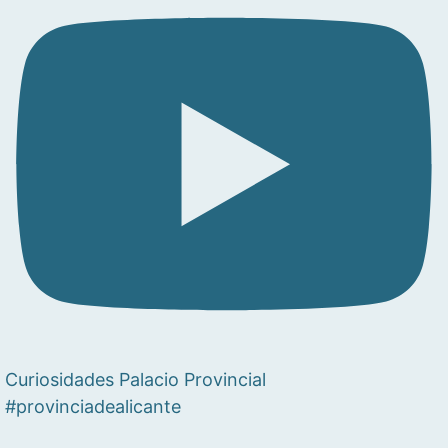
Curiosidades Palacio Provincial
#provinciadealicante