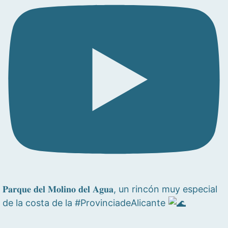
𝐏𝐚𝐫𝐪𝐮𝐞 𝐝𝐞𝐥 𝐌𝐨𝐥𝐢𝐧𝐨 𝐝𝐞𝐥 𝐀𝐠𝐮𝐚, un rincón muy especial
de la costa de la #ProvinciadeAlicante