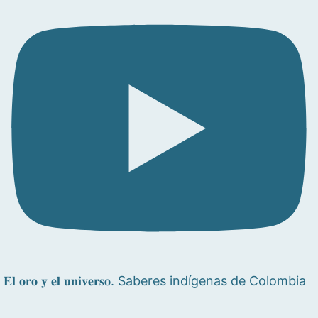
𝐄𝐥 𝐨𝐫𝐨 𝐲 𝐞𝐥 𝐮𝐧𝐢𝐯𝐞𝐫𝐬𝐨. Saberes indígenas de Colombia