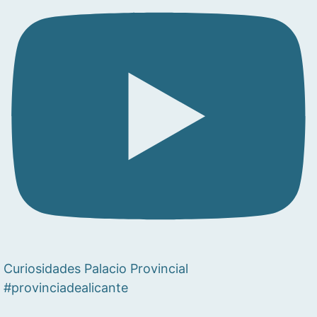
Curiosidades Palacio Provincial
#provinciadealicante