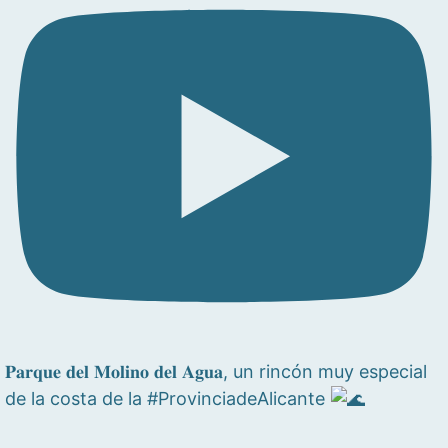
𝐏𝐚𝐫𝐪𝐮𝐞 𝐝𝐞𝐥 𝐌𝐨𝐥𝐢𝐧𝐨 𝐝𝐞𝐥 𝐀𝐠𝐮𝐚, un rincón muy especial
de la costa de la #ProvinciadeAlicante