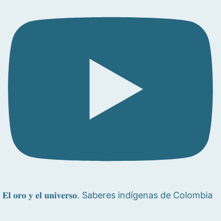
𝐄𝐥 𝐨𝐫𝐨 𝐲 𝐞𝐥 𝐮𝐧𝐢𝐯𝐞𝐫𝐬𝐨. Saberes indígenas de Colombia