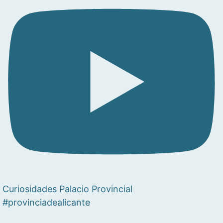
Curiosidades Palacio Provincial
#provinciadealicante