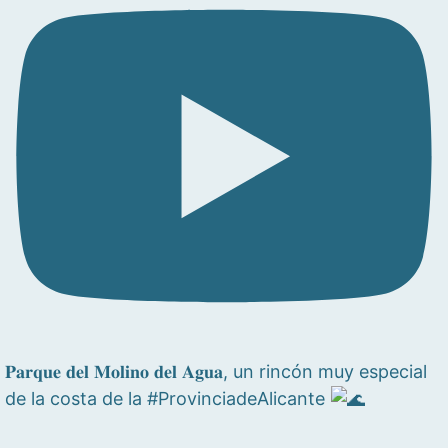
𝐏𝐚𝐫𝐪𝐮𝐞 𝐝𝐞𝐥 𝐌𝐨𝐥𝐢𝐧𝐨 𝐝𝐞𝐥 𝐀𝐠𝐮𝐚, un rincón muy especial
de la costa de la #ProvinciadeAlicante