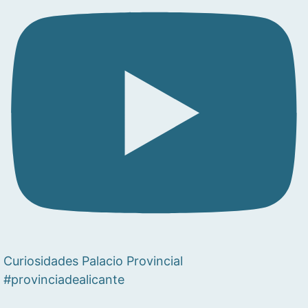
Curiosidades Palacio Provincial
#provinciadealicante