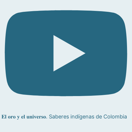
𝐄𝐥 𝐨𝐫𝐨 𝐲 𝐞𝐥 𝐮𝐧𝐢𝐯𝐞𝐫𝐬𝐨. Saberes indígenas de Colombia