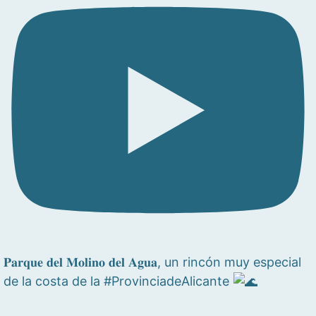
𝐏𝐚𝐫𝐪𝐮𝐞 𝐝𝐞𝐥 𝐌𝐨𝐥𝐢𝐧𝐨 𝐝𝐞𝐥 𝐀𝐠𝐮𝐚, un rincón muy especial
de la costa de la #ProvinciadeAlicante