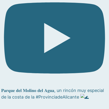
𝐏𝐚𝐫𝐪𝐮𝐞 𝐝𝐞𝐥 𝐌𝐨𝐥𝐢𝐧𝐨 𝐝𝐞𝐥 𝐀𝐠𝐮𝐚, un rincón muy especial
de la costa de la #ProvinciadeAlicante