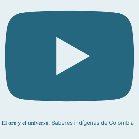
𝐄𝐥 𝐨𝐫𝐨 𝐲 𝐞𝐥 𝐮𝐧𝐢𝐯𝐞𝐫𝐬𝐨. Saberes indígenas de Colombia