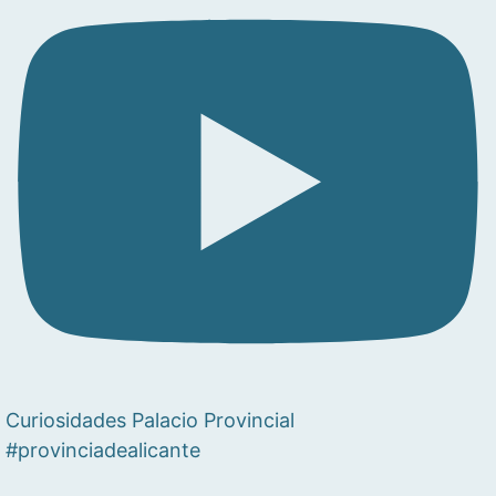
Curiosidades Palacio Provincial
#provinciadealicante