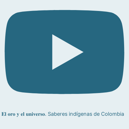
𝐄𝐥 𝐨𝐫𝐨 𝐲 𝐞𝐥 𝐮𝐧𝐢𝐯𝐞𝐫𝐬𝐨. Saberes indígenas de Colombia