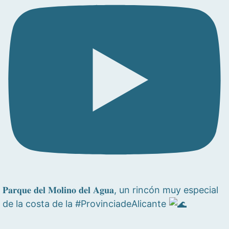
𝐏𝐚𝐫𝐪𝐮𝐞 𝐝𝐞𝐥 𝐌𝐨𝐥𝐢𝐧𝐨 𝐝𝐞𝐥 𝐀𝐠𝐮𝐚, un rincón muy especial
de la costa de la #ProvinciadeAlicante