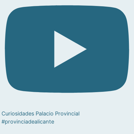
Curiosidades Palacio Provincial
#provinciadealicante