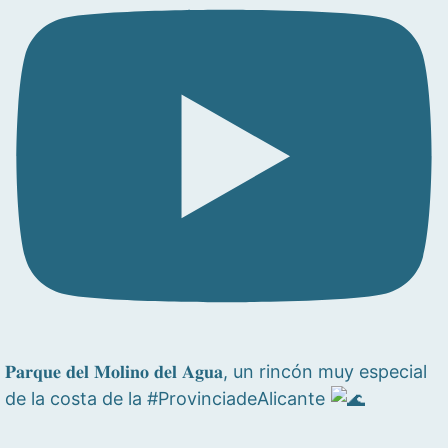
𝐏𝐚𝐫𝐪𝐮𝐞 𝐝𝐞𝐥 𝐌𝐨𝐥𝐢𝐧𝐨 𝐝𝐞𝐥 𝐀𝐠𝐮𝐚, un rincón muy especial
de la costa de la #ProvinciadeAlicante