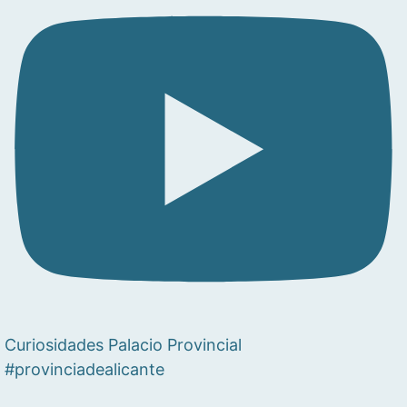
Curiosidades Palacio Provincial
#provinciadealicante