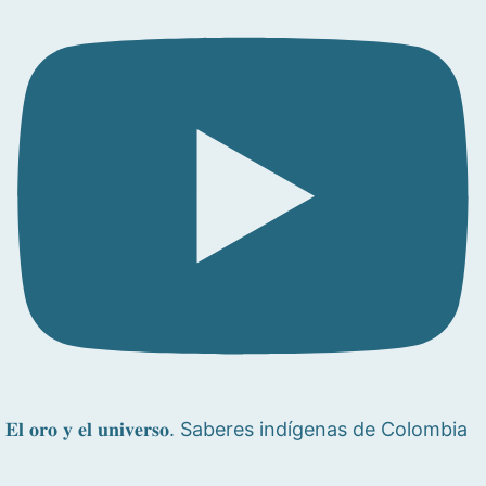
𝐄𝐥 𝐨𝐫𝐨 𝐲 𝐞𝐥 𝐮𝐧𝐢𝐯𝐞𝐫𝐬𝐨. Saberes indígenas de Colombia