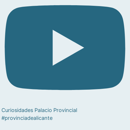
Curiosidades Palacio Provincial
#provinciadealicante