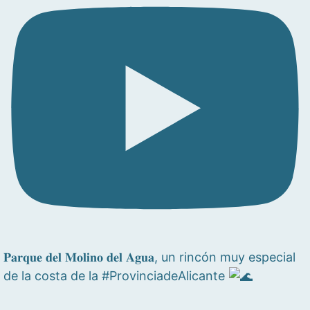
𝐏𝐚𝐫𝐪𝐮𝐞 𝐝𝐞𝐥 𝐌𝐨𝐥𝐢𝐧𝐨 𝐝𝐞𝐥 𝐀𝐠𝐮𝐚, un rincón muy especial
de la costa de la #ProvinciadeAlicante