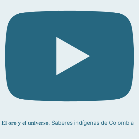
𝐄𝐥 𝐨𝐫𝐨 𝐲 𝐞𝐥 𝐮𝐧𝐢𝐯𝐞𝐫𝐬𝐨. Saberes indígenas de Colombia