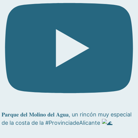
𝐏𝐚𝐫𝐪𝐮𝐞 𝐝𝐞𝐥 𝐌𝐨𝐥𝐢𝐧𝐨 𝐝𝐞𝐥 𝐀𝐠𝐮𝐚, un rincón muy especial
de la costa de la #ProvinciadeAlicante