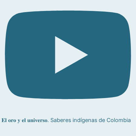
𝐄𝐥 𝐨𝐫𝐨 𝐲 𝐞𝐥 𝐮𝐧𝐢𝐯𝐞𝐫𝐬𝐨. Saberes indígenas de Colombia