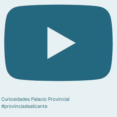
Curiosidades Palacio Provincial
#provinciadealicante