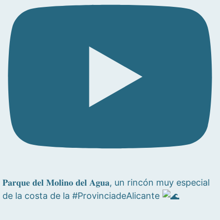
𝐏𝐚𝐫𝐪𝐮𝐞 𝐝𝐞𝐥 𝐌𝐨𝐥𝐢𝐧𝐨 𝐝𝐞𝐥 𝐀𝐠𝐮𝐚, un rincón muy especial
de la costa de la #ProvinciadeAlicante