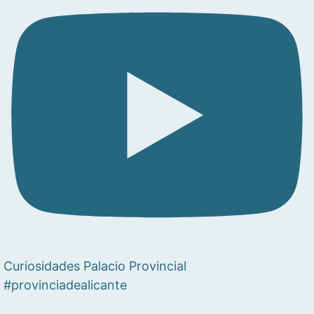
Curiosidades Palacio Provincial
#provinciadealicante