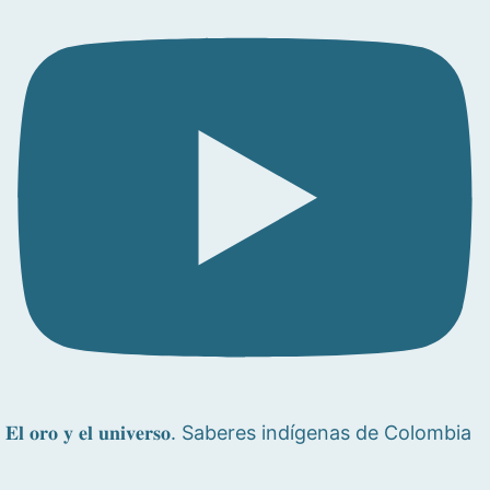
𝐄𝐥 𝐨𝐫𝐨 𝐲 𝐞𝐥 𝐮𝐧𝐢𝐯𝐞𝐫𝐬𝐨. Saberes indígenas de Colombia