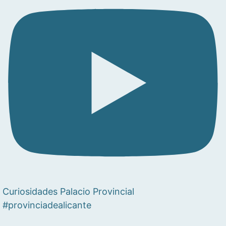
Curiosidades Palacio Provincial
#provinciadealicante