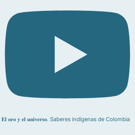
𝐄𝐥 𝐨𝐫𝐨 𝐲 𝐞𝐥 𝐮𝐧𝐢𝐯𝐞𝐫𝐬𝐨. Saberes indígenas de Colombia