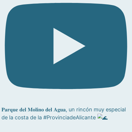
𝐏𝐚𝐫𝐪𝐮𝐞 𝐝𝐞𝐥 𝐌𝐨𝐥𝐢𝐧𝐨 𝐝𝐞𝐥 𝐀𝐠𝐮𝐚, un rincón muy especial
de la costa de la #ProvinciadeAlicante