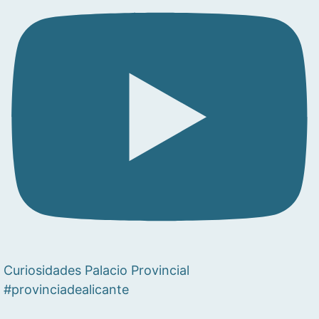
Curiosidades Palacio Provincial
#provinciadealicante