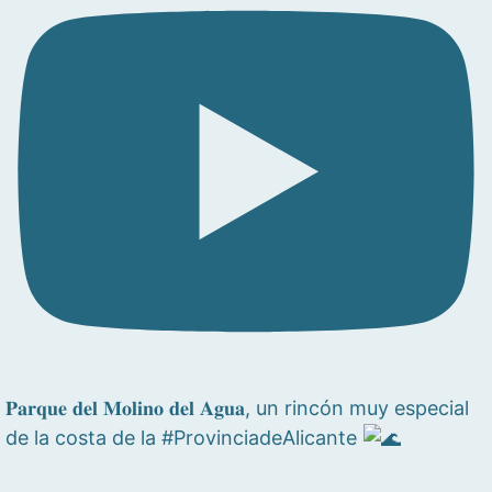
𝐏𝐚𝐫𝐪𝐮𝐞 𝐝𝐞𝐥 𝐌𝐨𝐥𝐢𝐧𝐨 𝐝𝐞𝐥 𝐀𝐠𝐮𝐚, un rincón muy especial
de la costa de la #ProvinciadeAlicante