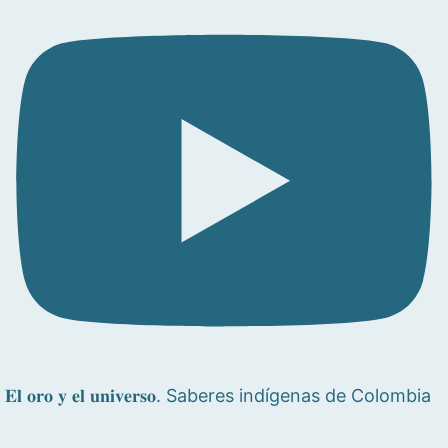
𝐄𝐥 𝐨𝐫𝐨 𝐲 𝐞𝐥 𝐮𝐧𝐢𝐯𝐞𝐫𝐬𝐨. Saberes indígenas de Colombia