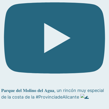
𝐏𝐚𝐫𝐪𝐮𝐞 𝐝𝐞𝐥 𝐌𝐨𝐥𝐢𝐧𝐨 𝐝𝐞𝐥 𝐀𝐠𝐮𝐚, un rincón muy especial
de la costa de la #ProvinciadeAlicante