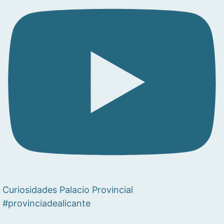
Curiosidades Palacio Provincial
#provinciadealicante