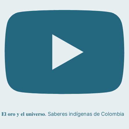
𝐄𝐥 𝐨𝐫𝐨 𝐲 𝐞𝐥 𝐮𝐧𝐢𝐯𝐞𝐫𝐬𝐨. Saberes indígenas de Colombia