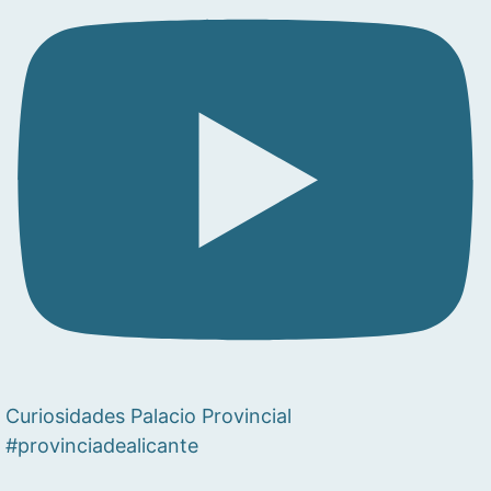
Curiosidades Palacio Provincial
#provinciadealicante