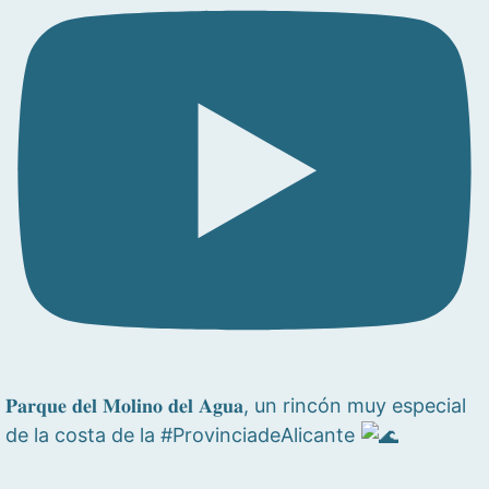
𝐏𝐚𝐫𝐪𝐮𝐞 𝐝𝐞𝐥 𝐌𝐨𝐥𝐢𝐧𝐨 𝐝𝐞𝐥 𝐀𝐠𝐮𝐚, un rincón muy especial
de la costa de la #ProvinciadeAlicante