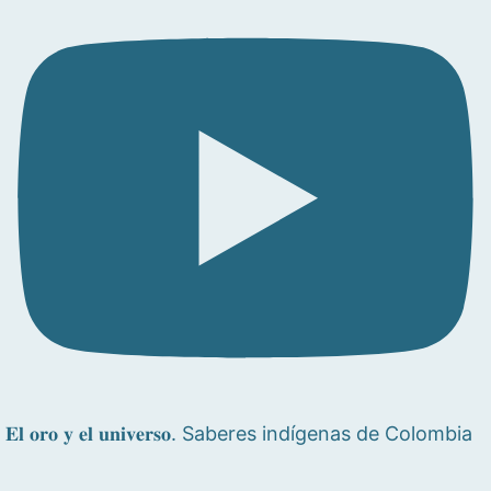
𝐄𝐥 𝐨𝐫𝐨 𝐲 𝐞𝐥 𝐮𝐧𝐢𝐯𝐞𝐫𝐬𝐨. Saberes indígenas de Colombia