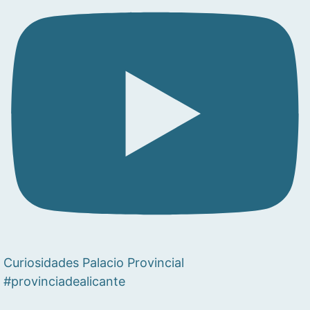
Curiosidades Palacio Provincial
#provinciadealicante