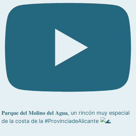
𝐏𝐚𝐫𝐪𝐮𝐞 𝐝𝐞𝐥 𝐌𝐨𝐥𝐢𝐧𝐨 𝐝𝐞𝐥 𝐀𝐠𝐮𝐚, un rincón muy especial
de la costa de la #ProvinciadeAlicante