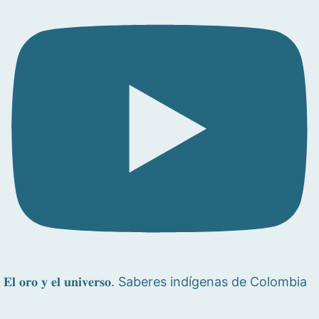
𝐄𝐥 𝐨𝐫𝐨 𝐲 𝐞𝐥 𝐮𝐧𝐢𝐯𝐞𝐫𝐬𝐨. Saberes indígenas de Colombia