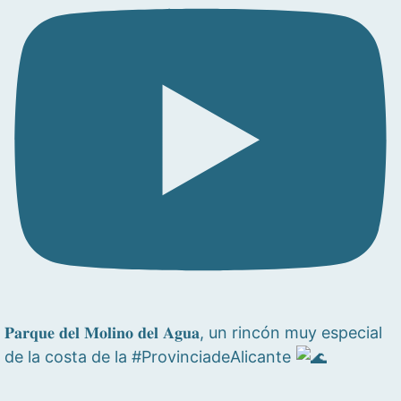
𝐏𝐚𝐫𝐪𝐮𝐞 𝐝𝐞𝐥 𝐌𝐨𝐥𝐢𝐧𝐨 𝐝𝐞𝐥 𝐀𝐠𝐮𝐚, un rincón muy especial
de la costa de la #ProvinciadeAlicante