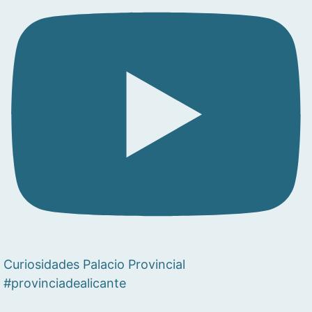
Curiosidades Palacio Provincial
#provinciadealicante