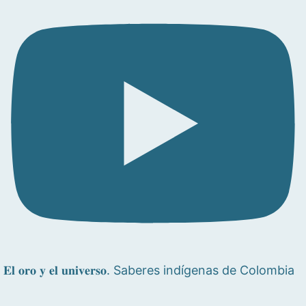
𝐄𝐥 𝐨𝐫𝐨 𝐲 𝐞𝐥 𝐮𝐧𝐢𝐯𝐞𝐫𝐬𝐨. Saberes indígenas de Colombia