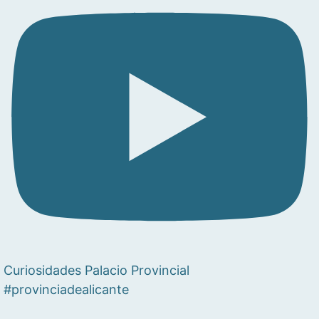
Curiosidades Palacio Provincial
#provinciadealicante