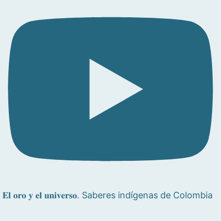
𝐄𝐥 𝐨𝐫𝐨 𝐲 𝐞𝐥 𝐮𝐧𝐢𝐯𝐞𝐫𝐬𝐨. Saberes indígenas de Colombia