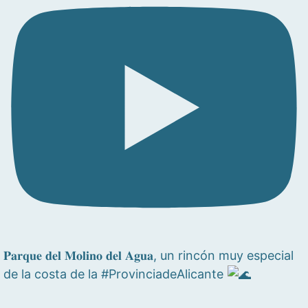
𝐏𝐚𝐫𝐪𝐮𝐞 𝐝𝐞𝐥 𝐌𝐨𝐥𝐢𝐧𝐨 𝐝𝐞𝐥 𝐀𝐠𝐮𝐚, un rincón muy especial
de la costa de la #ProvinciadeAlicante