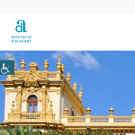
Vés
al
contingut