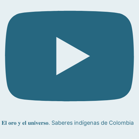
𝐄𝐥 𝐨𝐫𝐨 𝐲 𝐞𝐥 𝐮𝐧𝐢𝐯𝐞𝐫𝐬𝐨. Saberes indígenas de Colombia