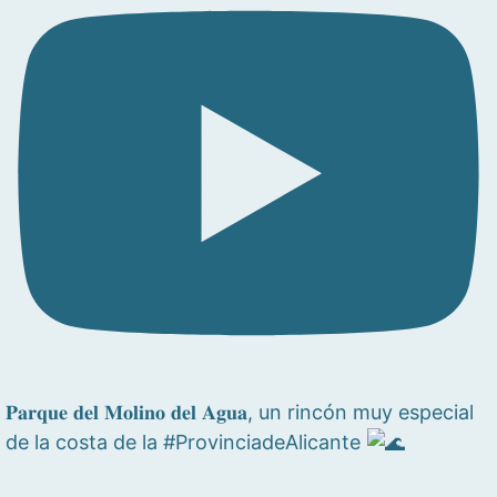
𝐏𝐚𝐫𝐪𝐮𝐞 𝐝𝐞𝐥 𝐌𝐨𝐥𝐢𝐧𝐨 𝐝𝐞𝐥 𝐀𝐠𝐮𝐚, un rincón muy especial
de la costa de la #ProvinciadeAlicante