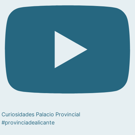
Curiosidades Palacio Provincial
#provinciadealicante