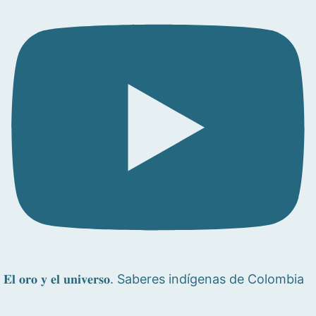
𝐄𝐥 𝐨𝐫𝐨 𝐲 𝐞𝐥 𝐮𝐧𝐢𝐯𝐞𝐫𝐬𝐨. Saberes indígenas de Colombia