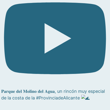
𝐏𝐚𝐫𝐪𝐮𝐞 𝐝𝐞𝐥 𝐌𝐨𝐥𝐢𝐧𝐨 𝐝𝐞𝐥 𝐀𝐠𝐮𝐚, un rincón muy especial
de la costa de la #ProvinciadeAlicante