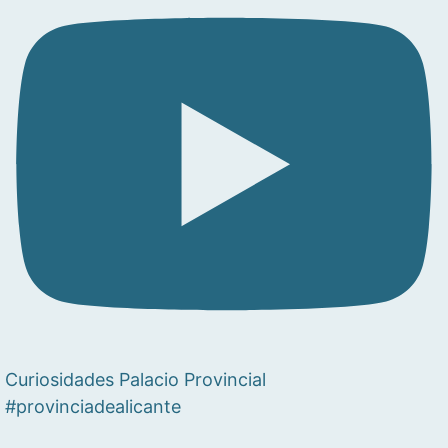
Curiosidades Palacio Provincial
#provinciadealicante