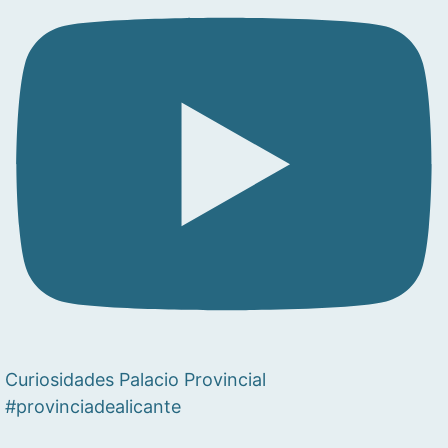
Curiosidades Palacio Provincial
#provinciadealicante