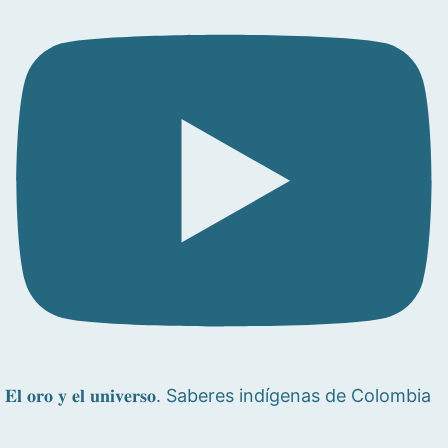
𝐄𝐥 𝐨𝐫𝐨 𝐲 𝐞𝐥 𝐮𝐧𝐢𝐯𝐞𝐫𝐬𝐨. Saberes indígenas de Colombia