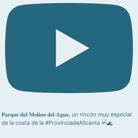
𝐏𝐚𝐫𝐪𝐮𝐞 𝐝𝐞𝐥 𝐌𝐨𝐥𝐢𝐧𝐨 𝐝𝐞𝐥 𝐀𝐠𝐮𝐚, un rincón muy especial
de la costa de la #ProvinciadeAlicante