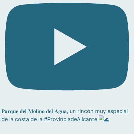
𝐏𝐚𝐫𝐪𝐮𝐞 𝐝𝐞𝐥 𝐌𝐨𝐥𝐢𝐧𝐨 𝐝𝐞𝐥 𝐀𝐠𝐮𝐚, un rincón muy especial
de la costa de la #ProvinciadeAlicante