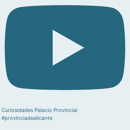
Curiosidades Palacio Provincial
#provinciadealicante