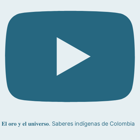
𝐄𝐥 𝐨𝐫𝐨 𝐲 𝐞𝐥 𝐮𝐧𝐢𝐯𝐞𝐫𝐬𝐨. Saberes indígenas de Colombia