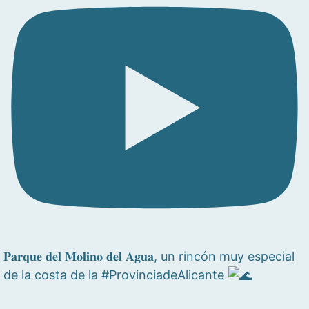
𝐏𝐚𝐫𝐪𝐮𝐞 𝐝𝐞𝐥 𝐌𝐨𝐥𝐢𝐧𝐨 𝐝𝐞𝐥 𝐀𝐠𝐮𝐚, un rincón muy especial
de la costa de la #ProvinciadeAlicante