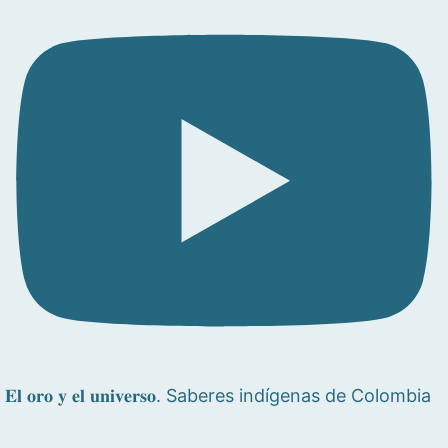
𝐄𝐥 𝐨𝐫𝐨 𝐲 𝐞𝐥 𝐮𝐧𝐢𝐯𝐞𝐫𝐬𝐨. Saberes indígenas de Colombia