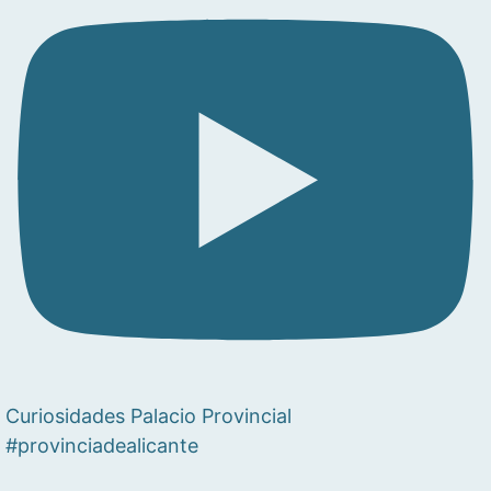
Curiosidades Palacio Provincial
#provinciadealicante