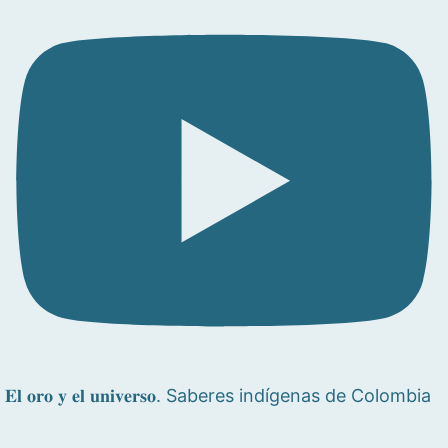
𝐄𝐥 𝐨𝐫𝐨 𝐲 𝐞𝐥 𝐮𝐧𝐢𝐯𝐞𝐫𝐬𝐨. Saberes indígenas de Colombia