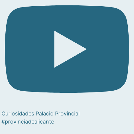
Curiosidades Palacio Provincial
#provinciadealicante