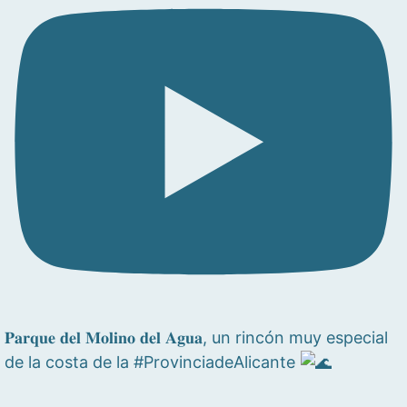
𝐏𝐚𝐫𝐪𝐮𝐞 𝐝𝐞𝐥 𝐌𝐨𝐥𝐢𝐧𝐨 𝐝𝐞𝐥 𝐀𝐠𝐮𝐚, un rincón muy especial
de la costa de la #ProvinciadeAlicante