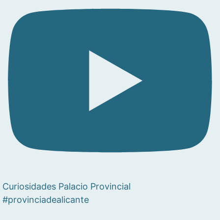
Curiosidades Palacio Provincial
#provinciadealicante