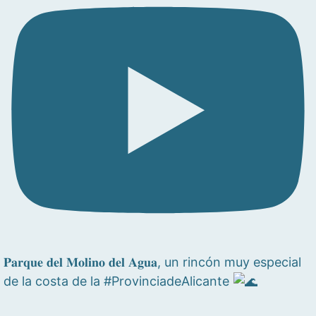
𝐏𝐚𝐫𝐪𝐮𝐞 𝐝𝐞𝐥 𝐌𝐨𝐥𝐢𝐧𝐨 𝐝𝐞𝐥 𝐀𝐠𝐮𝐚, un rincón muy especial
de la costa de la #ProvinciadeAlicante