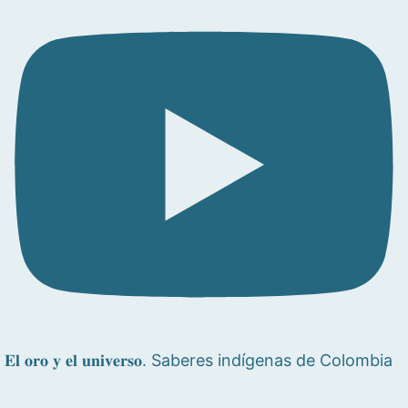
𝐄𝐥 𝐨𝐫𝐨 𝐲 𝐞𝐥 𝐮𝐧𝐢𝐯𝐞𝐫𝐬𝐨. Saberes indígenas de Colombia