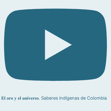
𝐄𝐥 𝐨𝐫𝐨 𝐲 𝐞𝐥 𝐮𝐧𝐢𝐯𝐞𝐫𝐬𝐨. Saberes indígenas de Colombia