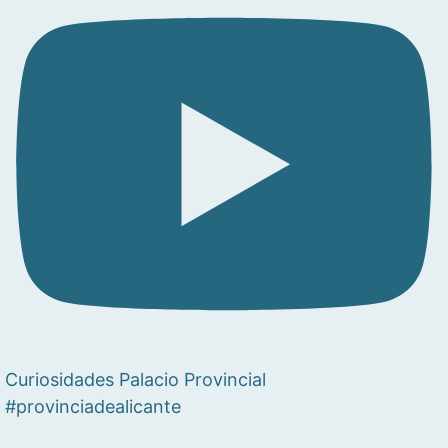
Curiosidades Palacio Provincial
#provinciadealicante