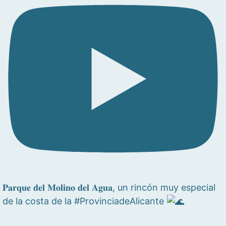
𝐏𝐚𝐫𝐪𝐮𝐞 𝐝𝐞𝐥 𝐌𝐨𝐥𝐢𝐧𝐨 𝐝𝐞𝐥 𝐀𝐠𝐮𝐚, un rincón muy especial
de la costa de la #ProvinciadeAlicante