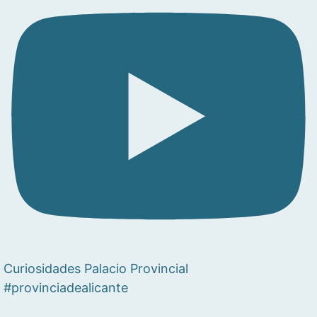
Curiosidades Palacio Provincial
#provinciadealicante