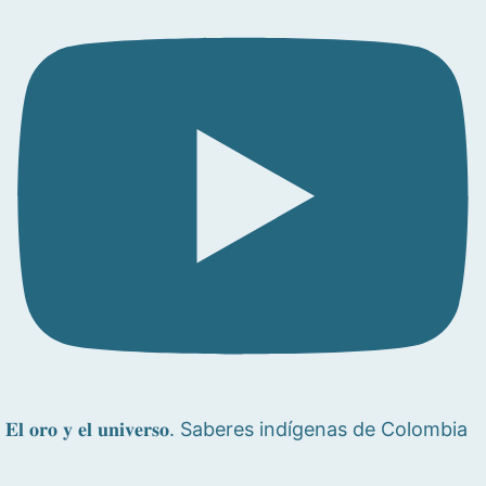
𝐄𝐥 𝐨𝐫𝐨 𝐲 𝐞𝐥 𝐮𝐧𝐢𝐯𝐞𝐫𝐬𝐨. Saberes indígenas de Colombia