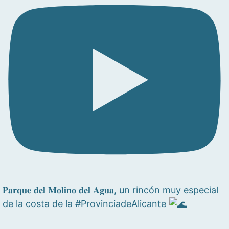
𝐏𝐚𝐫𝐪𝐮𝐞 𝐝𝐞𝐥 𝐌𝐨𝐥𝐢𝐧𝐨 𝐝𝐞𝐥 𝐀𝐠𝐮𝐚, un rincón muy especial
de la costa de la #ProvinciadeAlicante