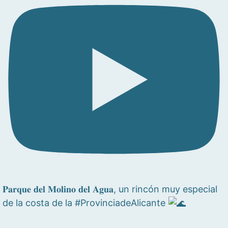
𝐏𝐚𝐫𝐪𝐮𝐞 𝐝𝐞𝐥 𝐌𝐨𝐥𝐢𝐧𝐨 𝐝𝐞𝐥 𝐀𝐠𝐮𝐚, un rincón muy especial
de la costa de la #ProvinciadeAlicante