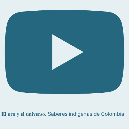
𝐄𝐥 𝐨𝐫𝐨 𝐲 𝐞𝐥 𝐮𝐧𝐢𝐯𝐞𝐫𝐬𝐨. Saberes indígenas de Colombia