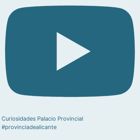
Curiosidades Palacio Provincial
#provinciadealicante