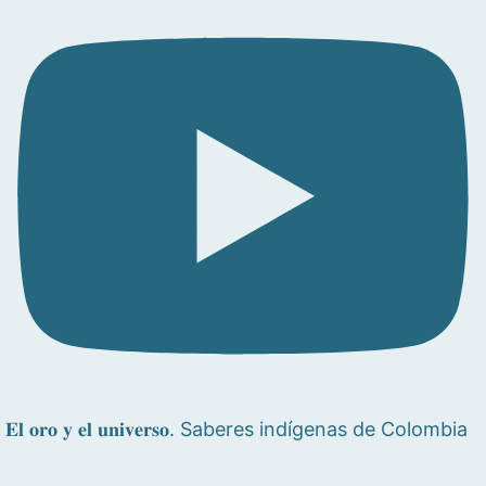
𝐄𝐥 𝐨𝐫𝐨 𝐲 𝐞𝐥 𝐮𝐧𝐢𝐯𝐞𝐫𝐬𝐨. Saberes indígenas de Colombia