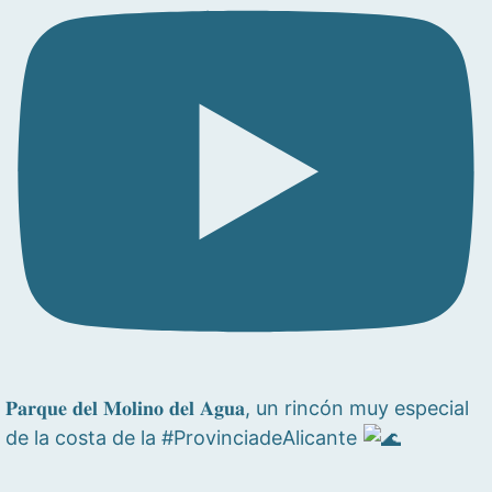
𝐏𝐚𝐫𝐪𝐮𝐞 𝐝𝐞𝐥 𝐌𝐨𝐥𝐢𝐧𝐨 𝐝𝐞𝐥 𝐀𝐠𝐮𝐚, un rincón muy especial
de la costa de la #ProvinciadeAlicante