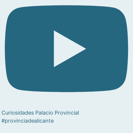
Curiosidades Palacio Provincial
#provinciadealicante