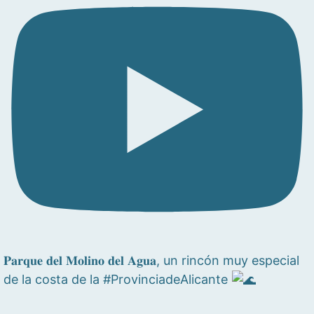
𝐏𝐚𝐫𝐪𝐮𝐞 𝐝𝐞𝐥 𝐌𝐨𝐥𝐢𝐧𝐨 𝐝𝐞𝐥 𝐀𝐠𝐮𝐚, un rincón muy especial
de la costa de la #ProvinciadeAlicante