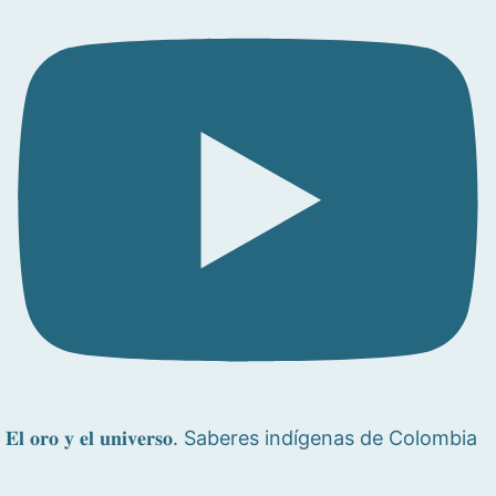
𝐄𝐥 𝐨𝐫𝐨 𝐲 𝐞𝐥 𝐮𝐧𝐢𝐯𝐞𝐫𝐬𝐨. Saberes indígenas de Colombia