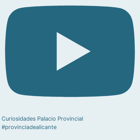
Curiosidades Palacio Provincial
#provinciadealicante