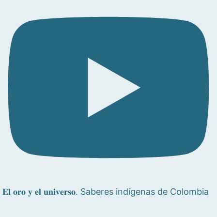
𝐄𝐥 𝐨𝐫𝐨 𝐲 𝐞𝐥 𝐮𝐧𝐢𝐯𝐞𝐫𝐬𝐨. Saberes indígenas de Colombia