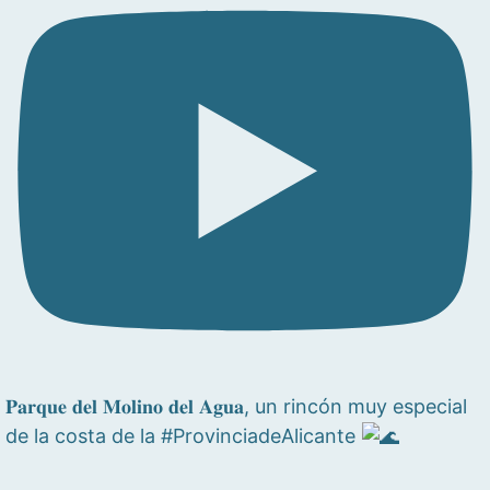
𝐏𝐚𝐫𝐪𝐮𝐞 𝐝𝐞𝐥 𝐌𝐨𝐥𝐢𝐧𝐨 𝐝𝐞𝐥 𝐀𝐠𝐮𝐚, un rincón muy especial
de la costa de la #ProvinciadeAlicante