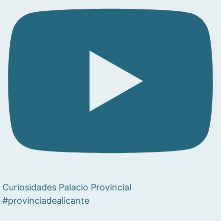
Curiosidades Palacio Provincial
#provinciadealicante